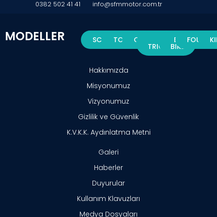
0382 502 41 41
info@sfmmotor.com.tr
MODELLER
SCOOTER
TOURING
CUB
E-
E-
FOURWH
K
TRICYCLE
BIKE
Hakkımızda
Misyonumuz
Vizyonumuz
Gizlilik ve Güvenlik
K.V.K.K. Aydınlatma Metni
Galeri
Haberler
Duyurular
Kullanım Klavuzları
Medya Dosyaları